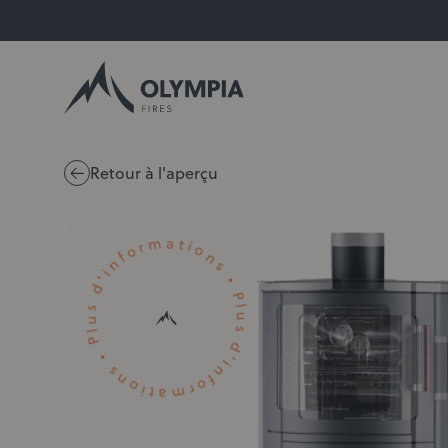
Aller au contenu
Retour à l'aperçu
Plus d'informations • Plus d'informations •