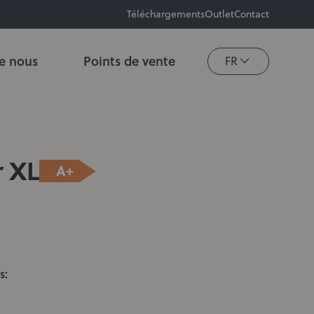
Téléchargements
Outlet
Contact
e nous
Points de vente
FR
r XL
A+
s: