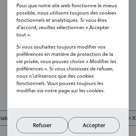
40 cm
Conduit de fumée
Pour que notre site web fonctionne le mieux
possible, nous utilisons toujours des cookies
140 m³
fonctionnels et analytiques. Si vous êtes
Type de raccordement
d'accord, veuillez sélectionner « Accepter
tout ».
1221 mm
Puissance nominale
Si vous souhaitez toujours modifier vos
81,9%
Dimensions (H x L x P)
préférences en matière de protection de la
vie privée, vous pouvez choisir « Modifier les
320 kg
préférences ». Si vous choisissez de refuser,
nous n'utiliserons que des cookies
fonctionnels. Vous pouvez toujours les
modifier via notre page sur les cookies.
label Draco 2 Four XL
Eco Design Draco 2 Oven X
Refuser
Accepter