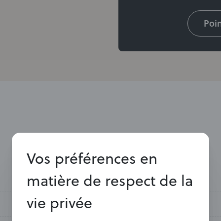
Poin
Vos préférences en
matière de respect de la
Zwart
Puissance min - max
vie privée
A+
Air extérieur